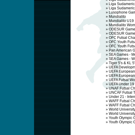
»
Liga Sudameric
»
Liga Sudameric
»
Lusophone Ga
»
Mundialito
»
Mundialito U19
»
Mundialito Wo
»
ODESUR Games
»
ODESUR Game
»
OFC Futsal Ch
»
OFC Youth Futs
»
OFC Youth Futs
»
Pan American 
»
SEA Games - M
»
SEA Games - 
»
Tiger 5's & KL 5
»
UEFA Developm
»
UEFA European 
»
UEFA European 
»
UEFA Futsal W
»
UEFA Under 19
»
UNAF Futsal C
»
UNCAF Futsal 
»
Under 21 - Inte
»
WAFF Futsal Ch
»
WAFF Futsal C
»
World Universit
»
World Universi
»
Youth Olympic 
»
Youth Olympic