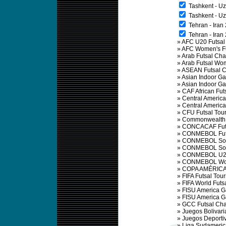
Tashkent - Uz
Tashkent - Uz
Tehran - Iran
Tehran - Iran
»
AFC U20 Futsal
»
AFC Women's F
»
Arab Futsal Ch
»
Arab Futsal Wo
»
ASEAN Futsal 
»
Asian Indoor G
»
Asian Indoor G
»
CAF African Fu
»
Central Americ
»
Central Ameri
»
CFU Futsal Tou
»
Commonwealth 
»
CONCACAF Futs
»
CONMEBOL Fut
»
CONMEBOL Sout
»
CONMEBOL Sout
»
CONMEBOL U20
»
CONMEBOL Wom
»
COPA AMÉRICA
»
FIFA Futsal Tou
»
FIFA World Fut
»
FISU America 
»
FISU America 
»
GCC Futsal Ch
»
Juegos Bolivar
»
Juegos Deporti
»
Liga Sudameric