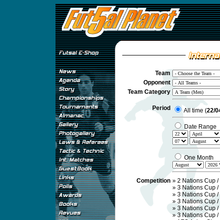
Team
Opponent
Team Category
Period
All time (
22/0
Date Range
One Month
Competition
»
2 Nations Cup /
»
3 Nations Cup /
»
3 Nations Cup /
»
3 Nations Cup /
»
3 Nations Cup /
»
3 Nations Cup 