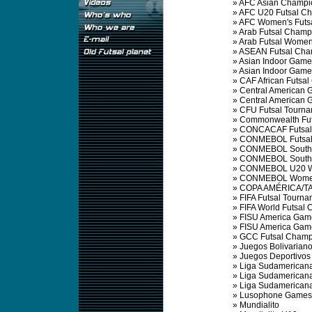
»
AFC Asian Champi
»
AFC U20 Futsal C
»
AFC Women's Futs
»
Arab Futsal Champ
»
Arab Futsal Women
»
ASEAN Futsal Cha
»
Asian Indoor Game
»
Asian Indoor Gam
»
CAF African Futsa
»
Central American 
»
Central American
»
CFU Futsal Tourna
»
Commonwealth Fut
»
CONCACAF Futsal
»
CONMEBOL Futsal
»
CONMEBOL South 
»
CONMEBOL South 
»
CONMEBOL U20 Wo
»
CONMEBOL Women 
»
COPA AMÉRICA/T
»
FIFA Futsal Tourna
»
FIFA World Futsal
»
FISU America Gam
»
FISU America Gam
»
GCC Futsal Champ
»
Juegos Bolivarian
»
Juegos Deportivos
»
Liga Sudamericana
»
Liga Sudamericana
»
Liga Sudamericana
»
Lusophone Games
»
Mundialito