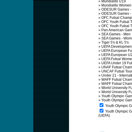
»
Mundialito U19
»
Mundialito Women
»
ODESUR Games -
»
ODESUR Games -
»
OFC Futsal Champ
»
OFC Youth Futsal 
»
OFC Youth Futsal 
»
Pan American Ga
»
SEA Games - Men
»
SEA Games - Wom
»
Tiger 5's & KL 5's
»
UEFA Development
»
UEFA European Fu
»
UEFA European U21
»
UEFA Futsal Wom
»
UEFA Under 19 Fu
»
UNAF Futsal Cham
»
UNCAF Futsal Tou
»
Under 21 - Interna
»
WAFF Futsal Cham
»
WAFF Futsal Cham
»
World University F
»
World University 
»
Youth Olympic Ga
»
Youth Olympic Ga
Youth Olympic G
Youth Olympic Ga
(UEFA)