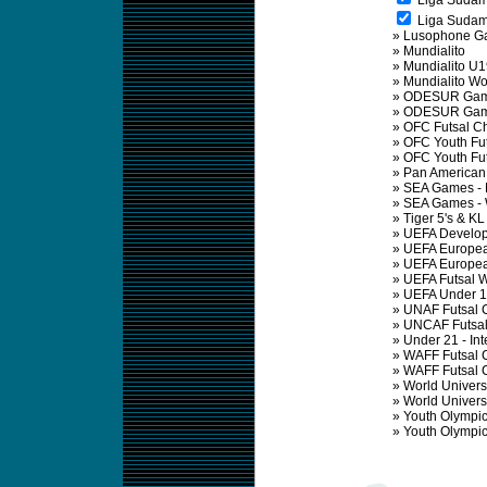
Liga Sudame
Liga Sudame
»
Lusophone G
»
Mundialito
»
Mundialito U
»
Mundialito W
»
ODESUR Gam
»
ODESUR Gam
»
OFC Futsal C
»
OFC Youth Fu
»
OFC Youth Fu
»
Pan America
»
SEA Games -
»
SEA Games -
»
Tiger 5's & KL
»
UEFA Develo
»
UEFA Europea
»
UEFA Europea
»
UEFA Futsal
»
UEFA Under 1
»
UNAF Futsal 
»
UNCAF Futsal
»
Under 21 - In
»
WAFF Futsal 
»
WAFF Futsal 
»
World Univers
»
World Univers
»
Youth Olympi
»
Youth Olympi