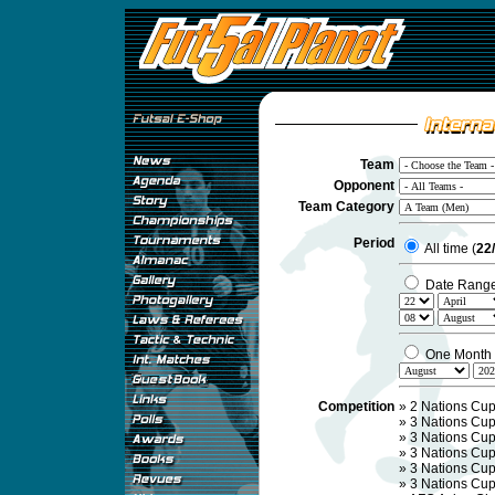
Team
Opponent
Team Category
Period
All time (
22
Date Rang
One Month
Competition
»
2 Nations Cup
»
3 Nations Cup
»
3 Nations Cup
»
3 Nations Cup
»
3 Nations Cup
»
3 Nations Cup