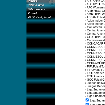
»
AFC Asian Ch
»
AFC U20 Futs
»
AFC Women's 
»
Arab Futsal 
»
Arab Futsal 
»
ASEAN Futsal
»
Asian Indoor
»
Asian Indoor
»
CAF African F
»
Central Amer
»
Central Amer
»
CFU Futsal T
»
Commonwealt
»
CONCACAF Fu
»
CONMEBOL Fu
»
CONMEBOL So
»
CONMEBOL So
»
CONMEBOL U2
»
CONMEBOL Wo
»
COPA AMÉRIC
»
FIFA Futsal T
»
FIFA World Fu
»
FISU America
»
FISU Americ
»
GCC Futsal C
»
Juegos Boliva
»
Juegos Depor
»
Liga Sudameri
»
Liga Sudamer
»
Liga Sudamer
Liga Sudame