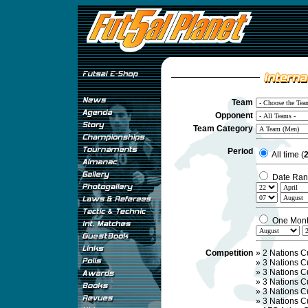
Team
Opponent
Team Category
Period
All time (
2
Date Ran
One Mon
Competition
»
2 Nations C
»
3 Nations C
»
3 Nations C
»
3 Nations C
»
3 Nations C
»
3 Nations C