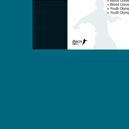
»
World Unive
»
World Unive
»
Youth Olym
»
Youth Olym