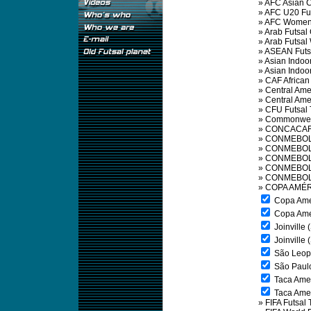
»
AFC Asian 
»
AFC U20 Fu
»
AFC Women'
»
Arab Futsal
»
Arab Futsa
»
ASEAN Futs
»
Asian Indoo
»
Asian Indo
»
CAF African
»
Central Am
»
Central Am
»
CFU Futsal
»
Commonweal
»
CONCACAF 
»
CONMEBOL 
»
CONMEBOL S
»
CONMEBOL S
»
CONMEBOL 
»
CONMEBOL 
»
COPA AMÉR
Copa Ameri
Copa Ameri
Joinville 
Joinville 
São Leopo
São Paulo
Taca Ameri
Taca Ameri
»
FIFA Futsal