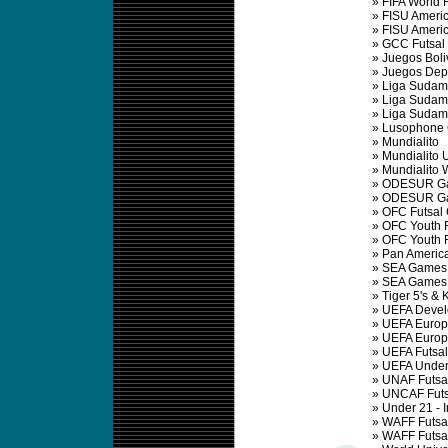
»
FIFA World 
»
FISU Ameri
»
FISU Ameri
»
GCC Futsal
»
Juegos Boli
»
Juegos Depo
»
Liga Sudame
»
Liga Sudame
»
Liga Sudame
»
Lusophone
»
Mundialito
»
Mundialito 
»
Mundialito
»
ODESUR Ga
»
ODESUR Ga
»
OFC Futsal
»
OFC Youth F
»
OFC Youth 
»
Pan Americ
»
SEA Games 
»
SEA Games
»
Tiger 5's & 
»
UEFA Devel
»
UEFA Europ
»
UEFA Europ
»
UEFA Futsa
»
UEFA Under
»
UNAF Futsa
»
UNCAF Futs
»
Under 21 - 
»
WAFF Futsa
»
WAFF Futsa