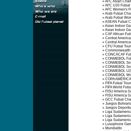
»
AFC Asian Cha
»
AFC U20 Futsal
»
AFC Women's Fu
»
Arab Futsal Ch
»
Arab Futsal Wo
»
ASEAN Futsal 
»
Asian Indoor G
»
Asian Indoor G
»
CAF African Fu
»
Central Americ
»
Central Americ
»
CFU Futsal Tou
»
Commonwealth 
»
CONCACAF Futs
»
CONMEBOL Futs
»
CONMEBOL Sout
»
CONMEBOL Sout
»
CONMEBOL U20
»
CONMEBOL Wom
»
COPA AMÉRICA
»
FIFA Futsal Tou
»
FIFA World Futs
»
FISU America G
»
FISU America 
»
GCC Futsal Ch
»
Juegos Bolivari
»
Juegos Deporti
»
Liga Sudameric
»
Liga Sudameric
»
Liga Sudameric
»
Lusophone Ga
»
Mundialito