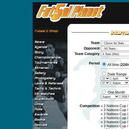
Team
Opponent
Team Category
Period
All time (
22/0
Date Range
One Month
Competition
»
2 Nations Cup /
»
3 Nations Cup /
»
3 Nations Cup /
»
3 Nations Cup /
»
3 Nations Cup /
»
3 Nations Cup /