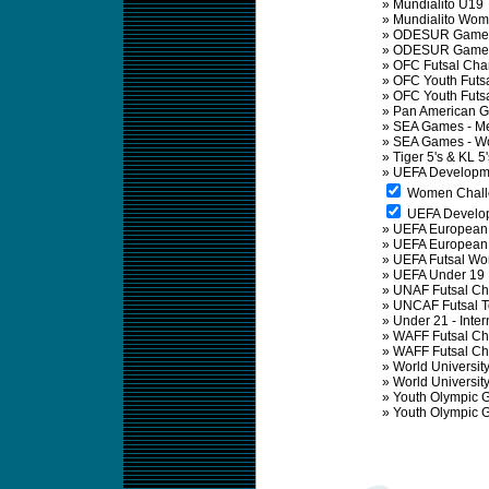
»
Mundialito U19
»
Mundialito Wo
»
ODESUR Games
»
ODESUR Games
»
OFC Futsal Cha
»
OFC Youth Futs
»
OFC Youth Futs
»
Pan American 
»
SEA Games - M
»
SEA Games - 
»
Tiger 5's & KL 5'
»
UEFA Developm
Women Challe
UEFA Develop
»
UEFA European 
»
UEFA European 
»
UEFA Futsal W
»
UEFA Under 19
»
UNAF Futsal C
»
UNCAF Futsal 
»
Under 21 - Inte
»
WAFF Futsal Ch
»
WAFF Futsal C
»
World Universit
»
World Universi
»
Youth Olympic 
»
Youth Olympic 