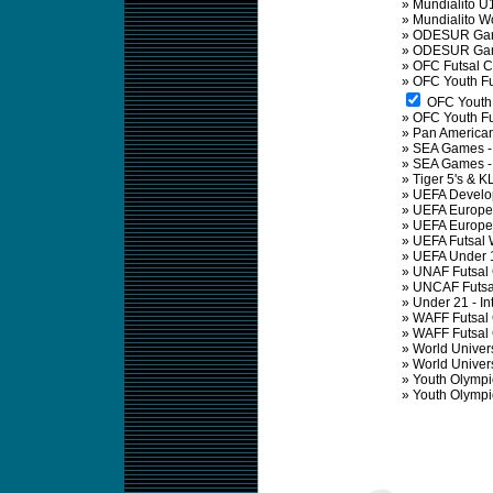
»
Mundialito U
»
Mundialito 
»
ODESUR Gam
»
ODESUR Gam
»
OFC Futsal 
»
OFC Youth Fu
OFC Youth 
»
OFC Youth F
»
Pan America
»
SEA Games -
»
SEA Games 
»
Tiger 5's & KL
»
UEFA Develo
»
UEFA Europe
»
UEFA Europea
»
UEFA Futsal
»
UEFA Under 
»
UNAF Futsal
»
UNCAF Futsa
»
Under 21 - In
»
WAFF Futsal
»
WAFF Futsal
»
World Univer
»
World Univer
»
Youth Olymp
»
Youth Olymp