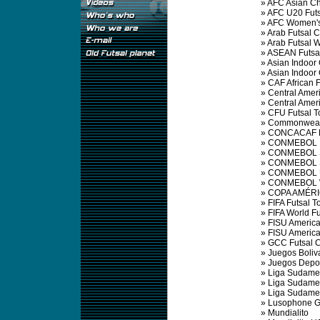
»
AFC Asian C
»
AFC U20 Fut
»
AFC Women's
»
Arab Futsal 
»
Arab Futsal 
»
ASEAN Futsa
»
Asian Indoor
»
Asian Indoo
»
CAF African 
»
Central Amer
»
Central Ame
»
CFU Futsal 
»
Commonwealt
»
CONCACAF Fu
»
CONMEBOL F
»
CONMEBOL So
»
CONMEBOL So
»
CONMEBOL U
»
CONMEBOL W
»
COPA AMÉRI
»
FIFA Futsal 
»
FIFA World F
»
FISU Americ
»
FISU Americ
»
GCC Futsal 
»
Juegos Boliv
»
Juegos Depor
»
Liga Sudamer
»
Liga Sudamer
»
Liga Sudamer
»
Lusophone 
»
Mundialito