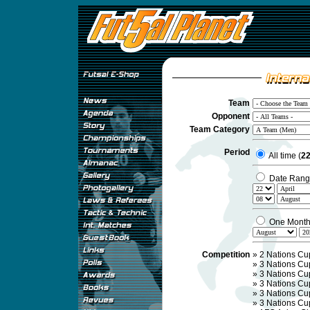
Team
Opponent
Team Category
Period
All time (
22
Date Rang
One Mont
Competition
»
2 Nations Cup
»
3 Nations Cup
»
3 Nations Cup
»
3 Nations Cup
»
3 Nations Cup
»
3 Nations Cu