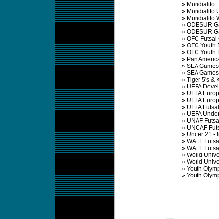
»
Mundialito
»
Mundialito 
»
Mundialito
»
ODESUR Ga
»
ODESUR Ga
»
OFC Futsal
»
OFC Youth F
»
OFC Youth 
»
Pan Americ
»
SEA Games 
»
SEA Games
»
Tiger 5's & 
»
UEFA Devel
»
UEFA Europ
»
UEFA Europ
»
UEFA Futsa
»
UEFA Under
»
UNAF Futsa
»
UNCAF Futs
»
Under 21 - 
»
WAFF Futsa
»
WAFF Futsa
»
World Unive
»
World Unive
»
Youth Olym
»
Youth Olym