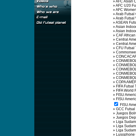
»
AFC Asian 
»
AFC U20 Fu
»
AFC Women'
»
Arab Futsal
»
Arab Futsa
»
ASEAN Futs
»
Asian Indoo
»
Asian Indo
»
CAF African
»
Central Am
»
Central Am
»
CFU Futsal
»
Commonweal
»
CONCACAF 
»
CONMEBOL 
»
CONMEBOL S
»
CONMEBOL S
»
CONMEBOL 
»
CONMEBOL 
»
COPA AMÉR
»
FIFA Futsal
»
FIFA World 
»
FISU Ameri
»
FISU Ameri
FISU Amer
»
GCC Futsal
»
Juegos Boli
»
Juegos Depo
»
Liga Sudame
»
Liga Sudame
»
Liga Sudame
»
Lusophone