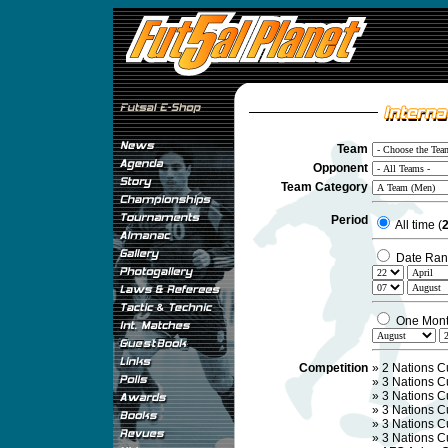
Team
Opponent
Team Category
Period
All time (
2
Date Ran
One Mon
Competition
»
2 Nations C
»
3 Nations C
»
3 Nations C
»
3 Nations C
»
3 Nations C
»
3 Nations C